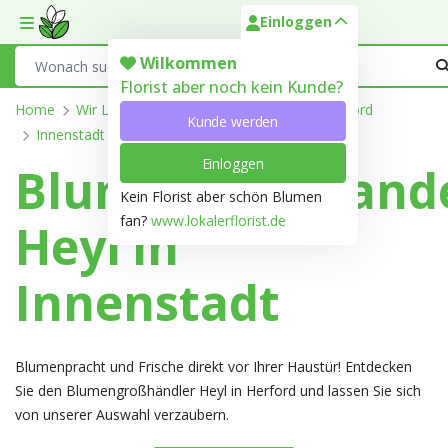
Einloggen
Toggle mobile menu
Search
Wilkommen
Florist aber noch kein Kunde?
Home
Wir Liefern
Nordrhein-Westfalen
Herford
Kunde werden
Innenstadt
Einloggen
Blumengroßhand
Kein Florist aber schön Blumen
fan?
www.lokalerflorist.de
Heyl in
Innenstadt
Blumenpracht und Frische direkt vor Ihrer Haustür! Entdecken
Sie den Blumengroßhändler Heyl in Herford und lassen Sie sich
von unserer Auswahl verzaubern.