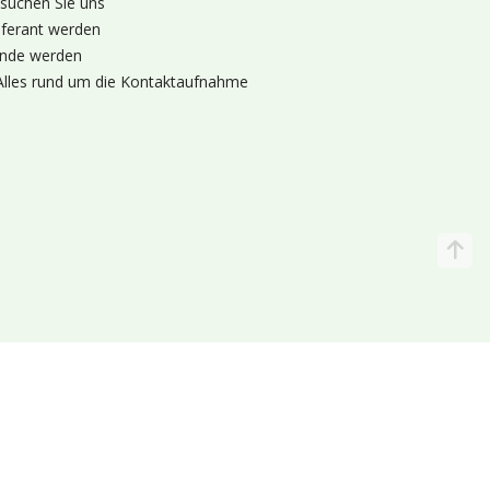
suchen Sie uns
eferant werden
nde werden
Alles rund um die Kontaktaufnahme
Katalog
Wir liefern
lande (Holland 🌷)