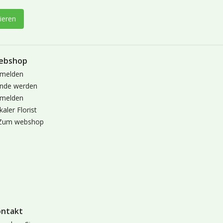
ieren
ebshop
melden
nde werden
melden
kaler Florist
Zum webshop
ontakt