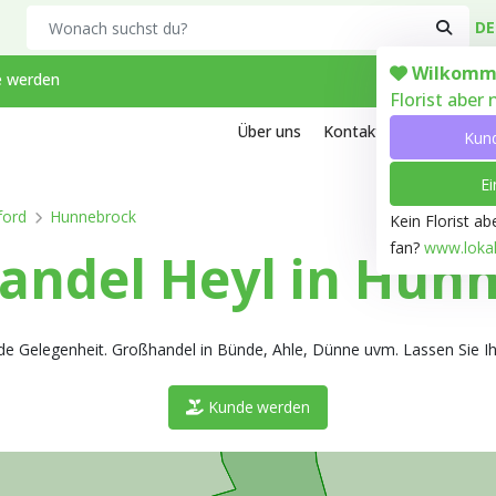
Search
DE
Wilkomm
 werden
Florist aber
Über uns
Kontakt
Arbeiten bei
Kun
Ei
ford
Hunnebrock
Kein Florist a
fan?
www.lokale
ndel Heyl in Hun
de Gelegenheit. Großhandel in Bünde, Ahle, Dünne uvm. Lassen Sie Ih
Kunde werden