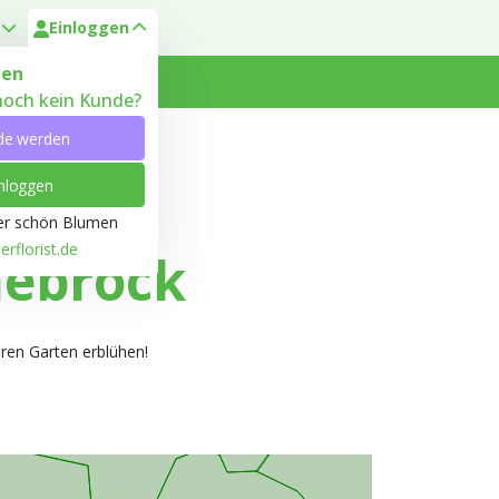
Einloggen
en
 noch kein Kunde?
 Heyl
Kundenservice
de werden
nloggen
ber schön Blumen
rflorist.de
nebrock
ren Garten erblühen!