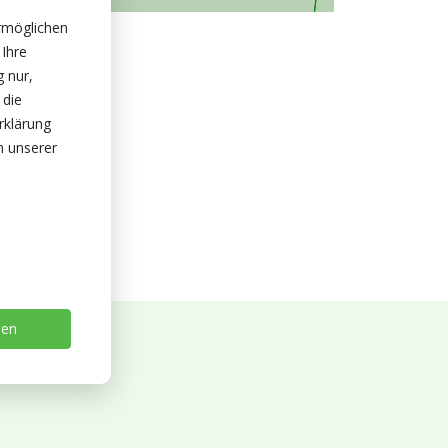
rmöglichen
 Ihre
g nur,
 die
rklärung
n unserer
sen