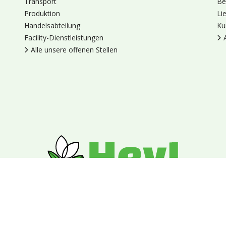
Transport
Be
Produktion
Li
Handelsabteilung
Ku
Facility-Dienstleistungen
Alle unsere offenen Stellen
en
Cookies
Datenschutz
Allgemeine Geschäftsbedingungen
Blumengroßhandel Heyl
Venus 375,
2675 LP Honselersdijk,
Nieder