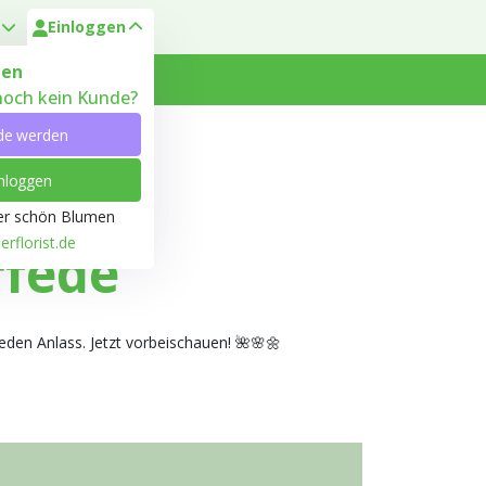
Einloggen
en
 noch kein Kunde?
 Heyl
Kundenservice
de werden
nloggen
ber schön Blumen
rflorist.de
rfede
den Anlass. Jetzt vorbeischauen! 🌺🌸🌼