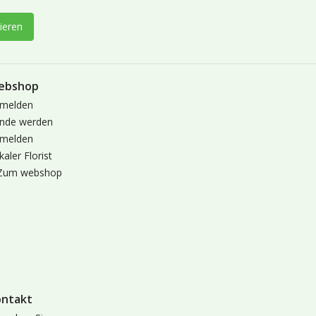
ieren
ebshop
melden
nde werden
melden
kaler Florist
Zum webshop
ontakt