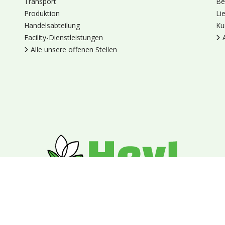
Transport
Be
Produktion
Li
Handelsabteilung
Ku
Facility-Dienstleistungen
Alle unsere offenen Stellen
en
Cookies
Datenschutz
Allgemeine Geschäftsbedingungen
Blumengroßhandel Heyl
Venus 375,
2675 LP Honselersdijk,
Nieder