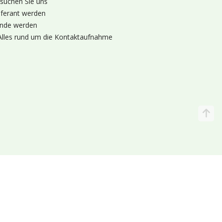
suchen Sie uns
eferant werden
nde werden
Alles rund um die Kontaktaufnahme
Katalog
Wir liefern
lande (Holland 🌷)