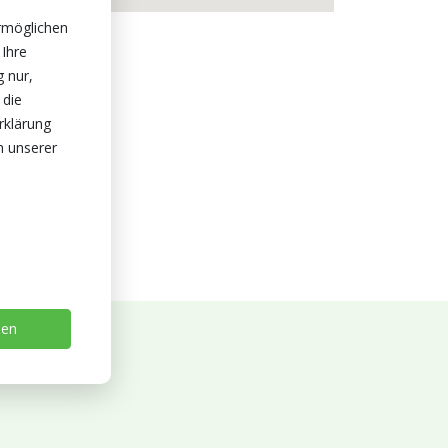
rmöglichen
 Ihre
g nur,
 die
rklärung
n unserer
sen