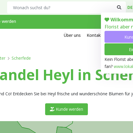
Search
DE
Wilkomm
 werden
Florist aber
Über uns
Kontakt
Arbeiten bei
Kun
Ei
ter
Scherfede
Kein Florist a
fan?
www.lokale
ndel Heyl in Sche
d Co! Entdecken Sie bei Heyl frische und wunderschöne Blumen für je
Kunde werden