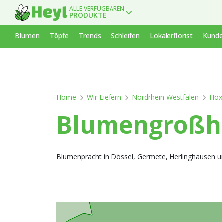
ALLE VERFÜGBAREN
PRODUKTE
Blumen
Töpfe
Trends
Schleifen
Lokalerflorist
Kunde
Home
Wir Liefern
Nordrhein-Westfalen
Höx
Blumengroßha
Blumenpracht in Dössel, Germete, Herlinghausen un