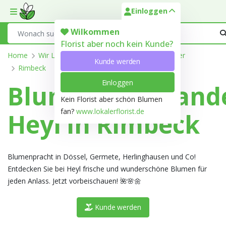
Einloggen
Toggle mobile menu
Search
Wilkommen
Florist aber noch kein Kunde?
Home
Wir Liefern
Nordrhein-Westfalen
Höxter
Kunde werden
Rimbeck
Einloggen
Blumengroßhand
Kein Florist aber schön Blumen
fan?
www.lokalerflorist.de
Heyl in Rimbeck
Blumenpracht in Dössel, Germete, Herlinghausen und Co!
Entdecken Sie bei Heyl frische und wunderschöne Blumen für
jeden Anlass. Jetzt vorbeischauen! 🌺🌸🌼
Kunde werden