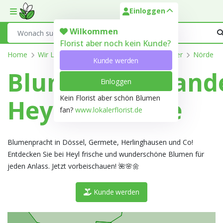
Einloggen
Toggle mobile menu
Search
Wilkommen
Florist aber noch kein Kunde?
Home
Wir Liefern
Nordrhein-Westfalen
Höxter
Nörde
Kunde werden
Blumengroßhand
Einloggen
Kein Florist aber schön Blumen
Heyl in Noerde
fan?
www.lokalerflorist.de
Blumenpracht in Dössel, Germete, Herlinghausen und Co!
Entdecken Sie bei Heyl frische und wunderschöne Blumen für
jeden Anlass. Jetzt vorbeischauen! 🌺🌸🌼
Kunde werden