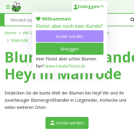
Einloggen
Toggle mobile menu
Search
Wilkommen
Florist aber noch kein Kunde?
Home
Wir Liefern
Nordrhein-Westfalen
Höxter
Kunde werden
Manrode
Einloggen
Blumengroßhand
Kein Florist aber schön Blumen
fan?
www.lokalerflorist.de
Heyl in Manrode
Entdecken Sie die bunte Welt der Blumen bei Heyl! Wir sind Ihr
zuverlässiger Blumengroßhändler in Lütgeneder, Körbecke und
vielen weiteren Orten.
Kunde werden