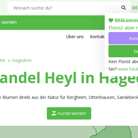
Search
DE
Wilkomm
 werden
Florist aber
Über uns
Kontakt
Arbeiten bei
Kun
Ei
ter
Hagedorn
Kein Florist a
fan?
www.lokale
ndel Heyl in Hage
ige Blumen direkt aus der Natur für Bergheim, Ottenhausen, Sandebec
Kunde werden