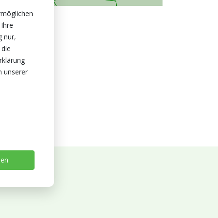
rmöglichen
 Ihre
g nur,
 die
rklärung
n unserer
sen