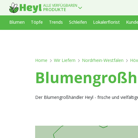
ALLE VERFÜGBAREN
PRODUKTE
Blumen
Töpfe
Trends
Schleifen
Lokalerflorist
Kunde
Home
Wir Liefern
Nordrhein-Westfalen
Höx
Blumengroßha
Der Blumengroßhändler Heyl - frische und vielfält