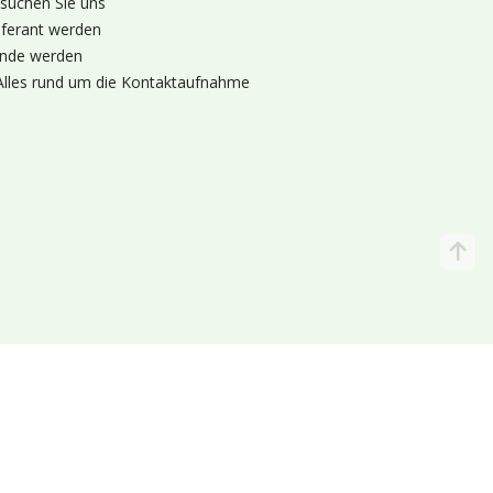
suchen Sie uns
eferant werden
nde werden
Alles rund um die Kontaktaufnahme
Katalog
Wir liefern
lande (Holland 🌷)