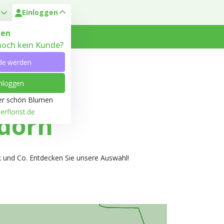
Einloggen
en
 noch kein Kunde?
 Heyl
Kundenservice
de werden
nloggen
ber schön Blumen
rflorist.de
dorn
k und Co. Entdecken Sie unsere Auswahl!