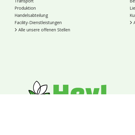
Transport
Be
Produktion
Li
Handelsabteilung
Ku
Facility-Dienstleistungen
Alle unsere offenen Stellen
en
Cookies
Datenschutz
Allgemeine Geschäftsbedingungen
Blumengroßhandel Heyl
Venus 375,
2675 LP Honselersdijk,
Nieder