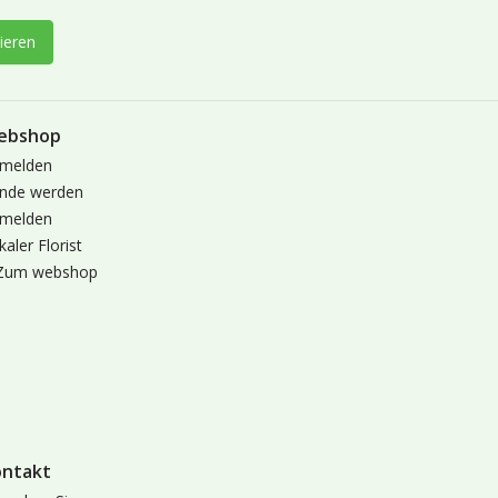
ieren
ebshop
melden
nde werden
melden
kaler Florist
Zum webshop
ontakt