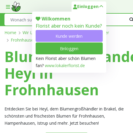
Einloggen
Toggle mobile menu
Search
Wilkommen
Florist aber noch kein Kunde?
Home
Wir Liefern
Nordrhein-Westfalen
Höxter
Kunde werden
Frohnhausen
Einloggen
Blumengroßhand
Kein Florist aber schön Blumen
fan?
www.lokalerflorist.de
Heyl in
Frohnhausen
Entdecken Sie bei Heyl, dem Blumengroßhändler in Brakel, die
schönsten und frischesten Blumen für Frohnhausen,
Hampenhausen, Istrup und mehr. Jetzt besuchen!