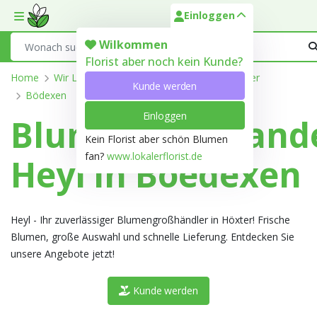
Einloggen
Toggle mobile menu
Search
Wilkommen
Florist aber noch kein Kunde?
Home
Wir Liefern
Nordrhein-Westfalen
Höxter
Kunde werden
Bödexen
Einloggen
Blumengroßhand
Kein Florist aber schön Blumen
fan?
www.lokalerflorist.de
Heyl in Boedexen
Heyl - Ihr zuverlässiger Blumengroßhändler in Höxter! Frische
Blumen, große Auswahl und schnelle Lieferung. Entdecken Sie
unsere Angebote jetzt!
Kunde werden