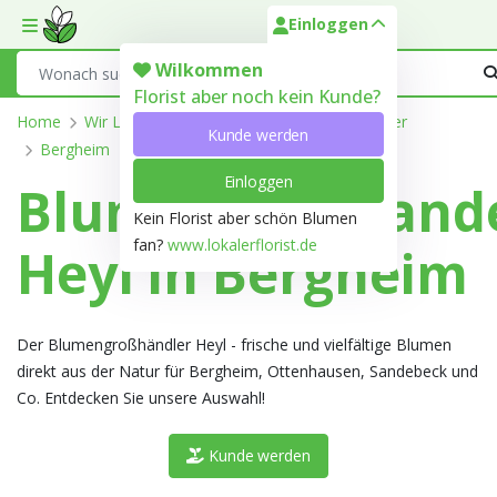
Einloggen
Toggle mobile menu
Search
Wilkommen
Florist aber noch kein Kunde?
Home
Wir Liefern
Nordrhein-Westfalen
Höxter
Kunde werden
Bergheim
Einloggen
Blumengroßhand
Kein Florist aber schön Blumen
fan?
www.lokalerflorist.de
Heyl in Bergheim
Der Blumengroßhändler Heyl - frische und vielfältige Blumen
direkt aus der Natur für Bergheim, Ottenhausen, Sandebeck und
Co. Entdecken Sie unsere Auswahl!
Kunde werden