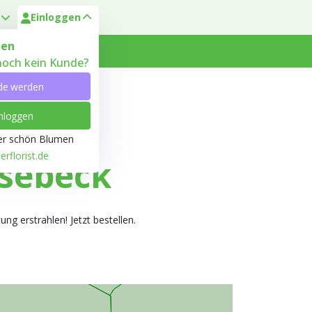
Einloggen
en
 noch kein Kunde?
 Heyl
Kundenservice
de werden
nloggen
ber schön Blumen
rflorist.de
sebeck
ng erstrahlen! Jetzt bestellen.