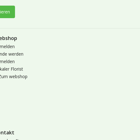
ieren
ebshop
melden
nde werden
melden
kaler Florist
Zum webshop
ontakt