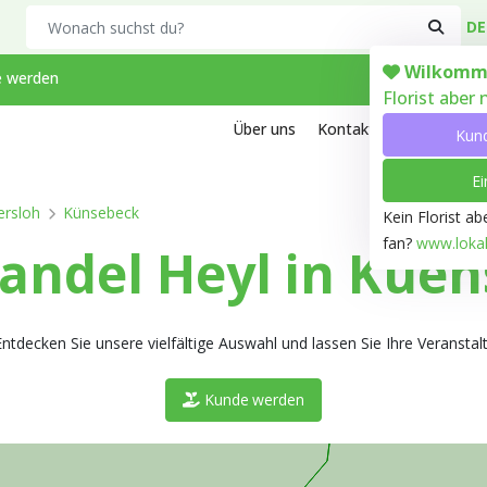
Search
DE
Wilkomm
 werden
Florist aber
Über uns
Kontakt
Arbeiten bei
Kun
Ei
ersloh
Künsebeck
Kein Florist a
fan?
www.lokale
ndel Heyl in Kuen
tdecken Sie unsere vielfältige Auswahl und lassen Sie Ihre Veranstaltu
Kunde werden