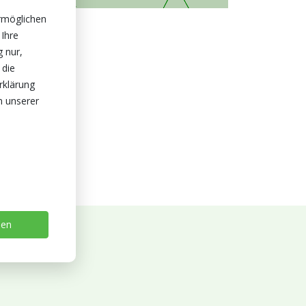
rmöglichen
 Ihre
g nur,
 die
rklärung
n unserer
sen