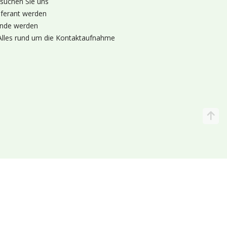
suchen Sie uns
eferant werden
nde werden
Alles rund um die Kontaktaufnahme
Katalog
Wir liefern
lande (Holland 🌷)