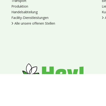
Transport
Be
Produktion
Li
Handelsabteilung
Ku
Facility-Dienstleistungen
Alle unsere offenen Stellen
en
Cookies
Datenschutz
Allgemeine Geschäftsbedingungen
Blumengroßhandel Heyl
Venus 375,
2675 LP Honselersdijk,
Nieder