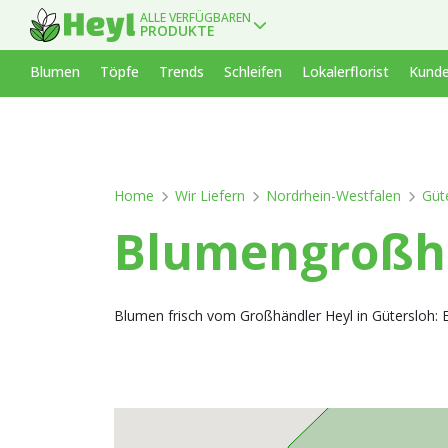
ALLE VERFÜGBAREN
PRODUKTE
Blumen
Töpfe
Trends
Schleifen
Lokalerflorist
Kunde
Home
Wir Liefern
Nordrhein-Westfalen
Güt
Blumengroßha
Blumen frisch vom Großhändler Heyl in Gütersloh: En