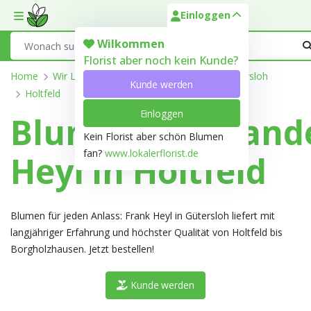
Einloggen
Toggle mobile menu
Search
Wilkommen
Florist aber noch kein Kunde?
Home
Wir Liefern
Nordrhein-Westfalen
Gütersloh
Kunde werden
Holtfeld
Einloggen
Blumengroßhand
Kein Florist aber schön Blumen
fan?
www.lokalerflorist.de
Heyl in Holtfeld
Blumen für jeden Anlass: Frank Heyl in Gütersloh liefert mit
langjähriger Erfahrung und höchster Qualität von Holtfeld bis
Borgholzhausen. Jetzt bestellen!
Kunde werden