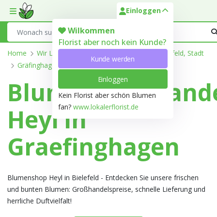
Einloggen
Toggle mobile menu
Search
Wilkommen
Florist aber noch kein Kunde?
Home
Wir Liefern
Nordrhein-Westfalen
Bielefeld, Stadt
Kunde werden
Gräfinghagen
Einloggen
Blumengroßhand
Kein Florist aber schön Blumen
fan?
www.lokalerflorist.de
Heyl in
Graefinghagen
Blumenshop Heyl in Bielefeld - Entdecken Sie unsere frischen
und bunten Blumen: Großhandelspreise, schnelle Lieferung und
herrliche Duftvielfalt!