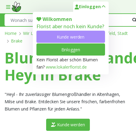
Einloggen
Toggle mobile menu
Search
Wilkommen
Florist aber noch kein Kunde?
Home
Wir Liefern
Nordrhein-Westfalen
Bielefeld, Stadt
Kunde werden
Brake
Einloggen
Blumengroßhand
Kein Florist aber schön Blumen
fan?
www.lokalerflorist.de
Heyl in Brake
"Heyl - Ihr zuverlässiger Blumengroßhändler in Altenhagen,
Milse und Brake. Entdecken Sie unsere frischen, farbenfrohen
Blumen und Pflanzen für jeden Anlass."
Kunde werden