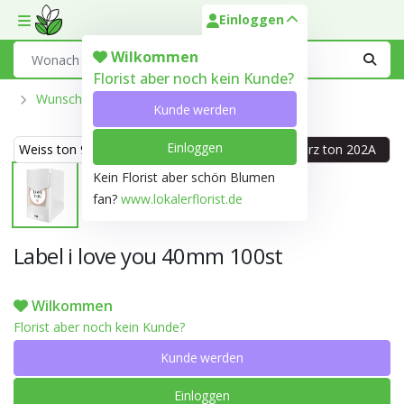
Einloggen
Toggle mobile menu
Search
Wilkommen
Florist aber noch kein Kunde?
Wunschkarte Und Labels
Kunde werden
Einloggen
Weiss ton 999D
Rosa ton Lachs
Schwarz ton 202A
49D
Kein Florist aber schön Blumen
fan?
www.lokalerflorist.de
Label i love you 40mm 100st
Wilkommen
Florist aber noch kein Kunde?
Kunde werden
Einloggen