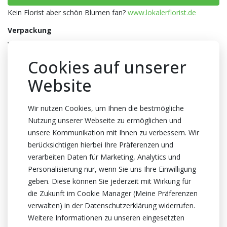
Kein Florist aber schön Blumen fan?
www.lokalerflorist.de
Verpackung
Wanne
Anzahl pro Wanne
Cookies auf unserer
100x1
Website
Gewicht
120 Gramm
Wir nutzen Cookies, um Ihnen die bestmögliche
Nutzung unserer Webseite zu ermöglichen und
Farbe
unsere Kommunikation mit Ihnen zu verbessern. Wir
Grün
berücksichtigen hierbei Ihre Präferenzen und
Topfhöhe
verarbeiten Daten für Marketing, Analytics und
1cm Höhe
Personalisierung nur, wenn Sie uns Ihre Einwilligung
geben. Diese können Sie jederzeit mit Wirkung für
Zertifikat
die Zukunft im Cookie Manager (Meine Präferenzen
Kein Zertifikate
verwalten) in der Datenschutzerklärung widerrufen.
Weitere Informationen zu unseren eingesetzten