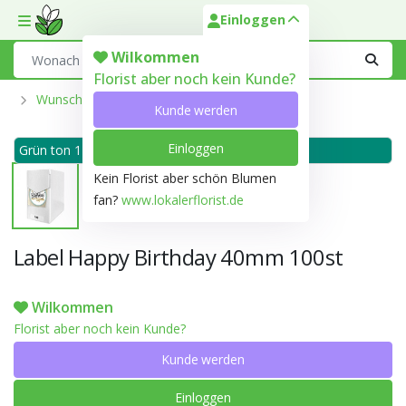
Einloggen
Toggle mobile menu
Search
Wilkommen
Florist aber noch kein Kunde?
Wunschkarte Und Labels
Kunde werden
Einloggen
Grün ton 125A
Kein Florist aber schön Blumen
fan?
www.lokalerflorist.de
Label Happy Birthday 40mm 100st
Wilkommen
Florist aber noch kein Kunde?
Kunde werden
Einloggen