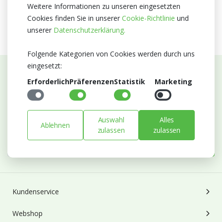
Kein Zertifikate
Weitere Informationen zu unseren eingesetzten
Cookies finden Sie in unserer
Cookie-Richtlinie
und
unserer
Datenschutzerklärung.
Folgende Kategorien von Cookies werden durch uns
eingesetzt:
Erforderlich
Präferenzen
Statistik
Marketing
Abonnieren Sie unseren Newsletter
Bleiben Sie auf dem Laufenden mit Neuigkeiten und
Entwicklungen von Blumengroßhandel Heyl
Auswahl
Alles
Ablehnen
E-mail
zulassen
zulassen
Abonnieren
Kundenservice
Webshop