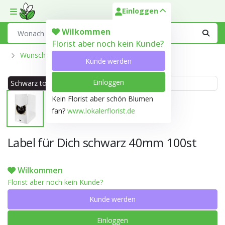
Einloggen
Toggle mobile menu
Search
Wilkommen
Florist aber noch kein Kunde?
Wunschkarte Und Labels
Kunde werden
Einloggen
Schwarz ton 202A
Weiss ton 999D
Kein Florist aber schön Blumen
fan?
www.lokalerflorist.de
Label für Dich schwarz 40mm 100st
Wilkommen
Florist aber noch kein Kunde?
Kunde werden
Einloggen