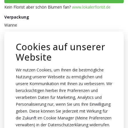
Kein Florist aber schön Blumen fan?
www.lokalerflorist.de
Verpackung
Wanne
Anzahl pro Wanne
150x1
Cookies auf unserer
Gewicht
Website
120 Gramm
Farbe
Wir nutzen Cookies, um Ihnen die bestmögliche
Nutzung unserer Webseite zu ermöglichen und
Schwarz
,
Weiss
unsere Kommunikation mit Ihnen zu verbessern. Wir
Topfhöhe
berücksichtigen hierbei Ihre Präferenzen und
1cm Höhe
verarbeiten Daten für Marketing, Analytics und
Personalisierung nur, wenn Sie uns Ihre Einwilligung
Herkunftsland
geben. Diese können Sie jederzeit mit Wirkung für
Niederlande
die Zukunft im Cookie Manager (Meine Präferenzen
Zertifikat
verwalten) in der Datenschutzerklärung widerrufen.