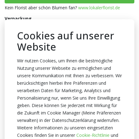
Kein Florist aber schön Blumen fan?
www.lokalerflorist.de
Verpackung
Wanne
Cookies auf unserer
Anzahl pro Wanne
Website
1300x1
Farbe
Wir nutzen Cookies, um Ihnen die bestmögliche
Gold
Nutzung unserer Webseite zu ermöglichen und
Abmessungen
unsere Kommunikation mit Ihnen zu verbessern. Wir
berücksichtigen hierbei Ihre Präferenzen und
2x2x20cm
verarbeiten Daten für Marketing, Analytics und
Zertifikat
Personalisierung nur, wenn Sie uns Ihre Einwilligung
Kein Zertifikate
geben. Diese können Sie jederzeit mit Wirkung für
die Zukunft im Cookie Manager (Meine Präferenzen
Valentinstag
Muttertag
verwalten) in der Datenschutzerklärung widerrufen.
Weitere Informationen zu unseren eingesetzten
Cookies finden Sie in unserer
Cookie-Richtlinie
und