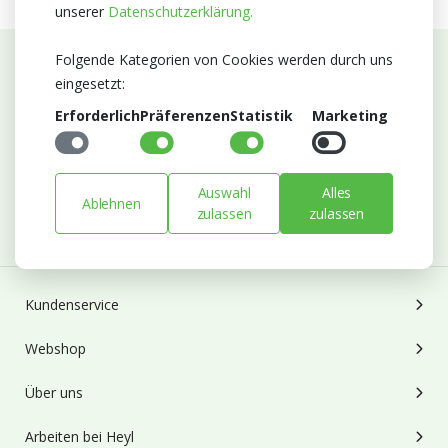
unserer
Datenschutzerklärung.
Folgende Kategorien von Cookies werden durch uns
eingesetzt:
Abonnieren Sie unseren Newsletter
Erforderlich
Präferenzen
Statistik
Marketing
Bleiben Sie auf dem Laufenden mit Neuigkeiten und
Entwicklungen von Blumengroßhandel Heyl
E-mail
Auswahl
Alles
Ablehnen
zulassen
zulassen
Abonnieren
Kundenservice
Webshop
Über uns
Arbeiten bei Heyl