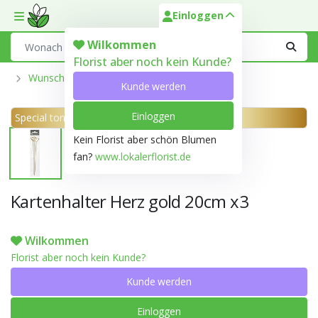
Einloggen
Toggle mobile menu
Search
Wilkommen
Florist aber noch kein Kunde?
Wunschkarte Und Labels
Kunde werden
Einloggen
Special ton Gold E001
Kein Florist aber schön Blumen
fan?
www.lokalerflorist.de
Kartenhalter Herz gold 20cm x3
Wilkommen
Florist aber noch kein Kunde?
Kunde werden
Einloggen