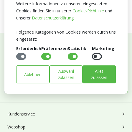
Kein Zertifikate
Weitere Informationen zu unseren eingesetzten
Cookies finden Sie in unserer
Cookie-Richtlinie
und
unserer
Datenschutzerklärung.
Folgende Kategorien von Cookies werden durch uns
eingesetzt:
Erforderlich
Präferenzen
Statistik
Marketing
Abonnieren Sie unseren Newsletter
Bleiben Sie auf dem Laufenden mit Neuigkeiten und
Entwicklungen von Blumengroßhandel Heyl
Auswahl
Alles
Ablehnen
E-mail
zulassen
zulassen
Abonnieren
Kundenservice
Webshop