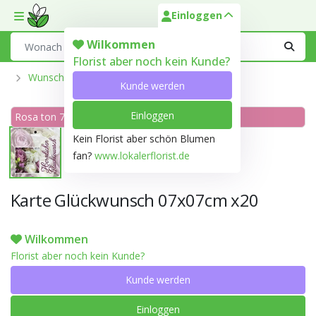
Einloggen
Toggle mobile menu
Search
Wilkommen
Florist aber noch kein Kunde?
Wunschkarte Und Labels
Kunde werden
Einloggen
Rosa ton 70C
Kein Florist aber schön Blumen
fan?
www.lokalerflorist.de
Karte Glückwunsch 07x07cm x20
Wilkommen
Florist aber noch kein Kunde?
Kunde werden
Einloggen