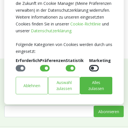
Herkunftsland
die Zukunft im Cookie Manager (Meine Präferenzen
verwalten) in der Datenschutzerklärung widerrufen.
Niederlande
Weitere Informationen zu unseren eingesetzten
Zertifikat
Cookies finden Sie in unserer
Cookie-Richtlinie
und
Kein Zertifikate
unserer
Datenschutzerklärung.
Folgende Kategorien von Cookies werden durch uns
eingesetzt:
Erforderlich
Präferenzen
Statistik
Marketing
Abonnieren Sie unseren Newsletter
Auswahl
Alles
Bleiben Sie auf dem Laufenden mit Neuigkeiten und
Ablehnen
zulassen
zulassen
Entwicklungen von Blumengroßhandel Heyl
E-mail
Abonnieren