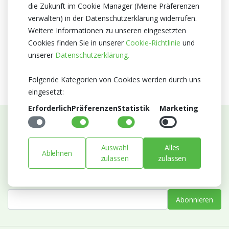
Herkunftsland
die Zukunft im Cookie Manager (Meine Präferenzen
verwalten) in der Datenschutzerklärung widerrufen.
Niederlande
Weitere Informationen zu unseren eingesetzten
Zertifikat
Cookies finden Sie in unserer
Cookie-Richtlinie
und
Kein Zertifikate
unserer
Datenschutzerklärung.
Folgende Kategorien von Cookies werden durch uns
eingesetzt:
Erforderlich
Präferenzen
Statistik
Marketing
Abonnieren Sie unseren Newsletter
Auswahl
Alles
Bleiben Sie auf dem Laufenden mit Neuigkeiten und
Ablehnen
zulassen
zulassen
Entwicklungen von Blumengroßhandel Heyl
E-mail
Abonnieren