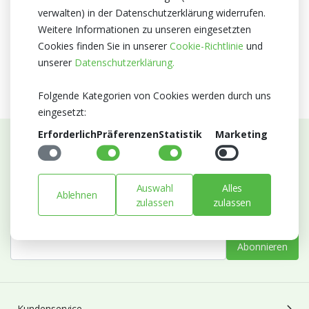
Niederlande
verwalten) in der Datenschutzerklärung widerrufen.
Zertifikat
Weitere Informationen zu unseren eingesetzten
Cookies finden Sie in unserer
Cookie-Richtlinie
und
Kein Zertifikate
unserer
Datenschutzerklärung.
Folgende Kategorien von Cookies werden durch uns
eingesetzt:
Erforderlich
Präferenzen
Statistik
Marketing
Abonnieren Sie unseren Newsletter
Bleiben Sie auf dem Laufenden mit Neuigkeiten und
Auswahl
Alles
Ablehnen
Entwicklungen von Blumengroßhandel Heyl
zulassen
zulassen
E-mail
Abonnieren
Kundenservice