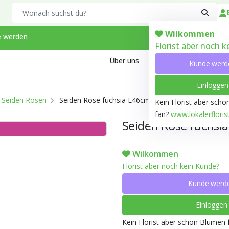
Search
Wilkommen
 werden
Florist aber noch 
Über uns
Kontakt
Arbeiten bei
Kunde werd
Einloggen
Seiden Rosen
Seiden Rose fuchsia L46cm
Kein Florist aber sch
fan?
www.lokalerfloris
Seiden Rose fuchsi
Wilkommen
Florist aber noch kein Kunde?
Kunde werd
Einloggen
Kein Florist aber schön Blumen 