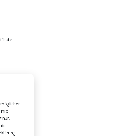
ifikate
rmöglichen
 Ihre
g nur,
 die
rklärung