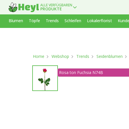
ALLE VERFÜGBAREN
PRODUKTE
Blumen
Töpfe
Trends
Schleifen
Lokalerflorist
Kunde
Home
Webshop
Trends
Seidenblumen
Rosa ton Fuchsia N74B