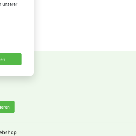
n unserer
sen
ieren
ebshop