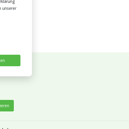
rklärung
n unserer
sen
ieren