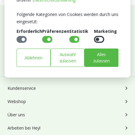
Folgende Kategorien von Cookies werden durch uns
eingesetzt:
Abonnieren Sie unseren Newsletter
Erforderlich
Präferenzen
Statistik
Marketing
Bleiben Sie auf dem Laufenden mit Neuigkeiten und
Entwicklungen von Blumengroßhandel Heyl
E-mail
Auswahl
Alles
Ablehnen
zulassen
zulassen
Abonnieren
Kundenservice
Webshop
Über uns
Arbeiten bei Heyl