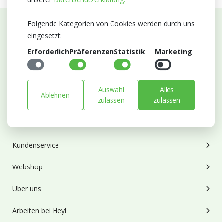
Folgende Kategorien von Cookies werden durch uns
eingesetzt:
Abonnieren Sie unseren Newsletter
Erforderlich
Präferenzen
Statistik
Marketing
Bleiben Sie auf dem Laufenden mit Neuigkeiten und
Entwicklungen von Blumengroßhandel Heyl
E-mail
Auswahl
Alles
Ablehnen
zulassen
zulassen
Abonnieren
Kundenservice
Webshop
Über uns
Arbeiten bei Heyl