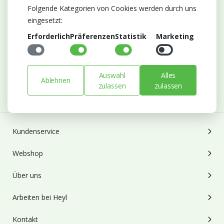
Folgende Kategorien von Cookies werden durch uns
eingesetzt:
Abonnieren Sie unseren Newsletter
Erforderlich
Präferenzen
Statistik
Marketing
Bleiben Sie auf dem Laufenden mit Neuigkeiten und
Entwicklungen von Blumengroßhandel Heyl
E-mail
Auswahl
Alles
Ablehnen
zulassen
zulassen
Abonnieren
Kundenservice
Webshop
Über uns
Arbeiten bei Heyl
Kontakt