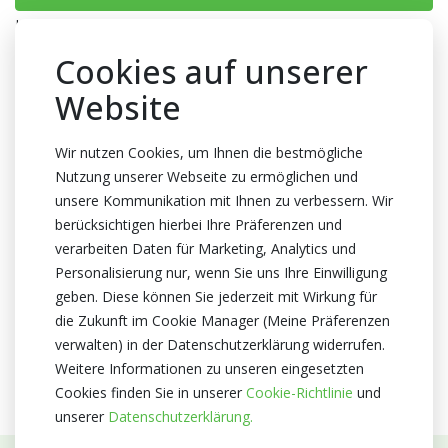
Kein Florist aber schön Blumen fan?
www.lokalerflorist.de
Verpackung
Cookies auf unserer
Wanne
Website
Anzahl pro Wanne
200x1
Wir nutzen Cookies, um Ihnen die bestmögliche
Nutzung unserer Webseite zu ermöglichen und
Farbe
unsere Kommunikation mit Ihnen zu verbessern. Wir
Dunkel rosa
berücksichtigen hierbei Ihre Präferenzen und
Zertifikat
verarbeiten Daten für Marketing, Analytics und
Kein Zertifikate
Personalisierung nur, wenn Sie uns Ihre Einwilligung
geben. Diese können Sie jederzeit mit Wirkung für
die Zukunft im Cookie Manager (Meine Präferenzen
verwalten) in der Datenschutzerklärung widerrufen.
Weitere Informationen zu unseren eingesetzten
Cookies finden Sie in unserer
Cookie-Richtlinie
und
unserer
Datenschutzerklärung.