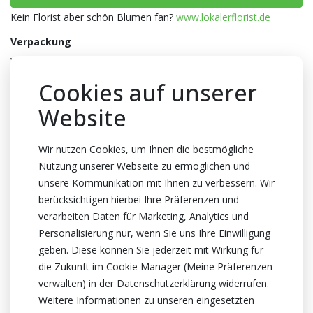
Kein Florist aber schön Blumen fan?
www.lokalerflorist.de
Verpackung
Wanne
Anzahl pro Wanne
Cookies auf unserer
4x20
Website
Farbe
Hell grün
Wir nutzen Cookies, um Ihnen die bestmögliche
Nutzung unserer Webseite zu ermöglichen und
Abmessungen
unsere Kommunikation mit Ihnen zu verbessern. Wir
25x19x17.5cm
berücksichtigen hierbei Ihre Präferenzen und
Herkunftsland
verarbeiten Daten für Marketing, Analytics und
China
Personalisierung nur, wenn Sie uns Ihre Einwilligung
geben. Diese können Sie jederzeit mit Wirkung für
Zertifikat
die Zukunft im Cookie Manager (Meine Präferenzen
Kein Zertifikate
verwalten) in der Datenschutzerklärung widerrufen.
Weitere Informationen zu unseren eingesetzten