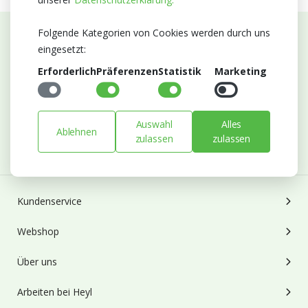
Folgende Kategorien von Cookies werden durch uns
eingesetzt:
Abonnieren Sie unseren Newsletter
Erforderlich
Präferenzen
Statistik
Marketing
Bleiben Sie auf dem Laufenden mit Neuigkeiten und
Entwicklungen von Blumengroßhandel Heyl
E-mail
Auswahl
Alles
Ablehnen
zulassen
zulassen
Abonnieren
Kundenservice
Webshop
Über uns
Arbeiten bei Heyl