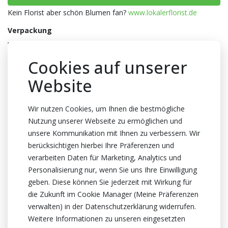
Kein Florist aber schön Blumen fan?
www.lokalerflorist.de
Verpackung
Wanne
Anzahl pro Wanne
Cookies auf unserer
550x1
Website
Gewicht
410 Gramm
Wir nutzen Cookies, um Ihnen die bestmögliche
Nutzung unserer Webseite zu ermöglichen und
Farbe
unsere Kommunikation mit Ihnen zu verbessern. Wir
Braun
berücksichtigen hierbei Ihre Präferenzen und
Abmessungen
verarbeiten Daten für Marketing, Analytics und
18x18x7cm
Personalisierung nur, wenn Sie uns Ihre Einwilligung
geben. Diese können Sie jederzeit mit Wirkung für
Zertifikat
die Zukunft im Cookie Manager (Meine Präferenzen
Kein Zertifikate
verwalten) in der Datenschutzerklärung widerrufen.
Weitere Informationen zu unseren eingesetzten