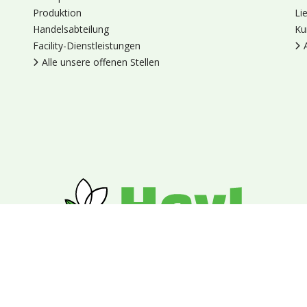
Produktion
Li
Handelsabteilung
Ku
Facility-Dienstleistungen
Alle unsere offenen Stellen
en
Cookies
Datenschutz
Allgemeine Geschäftsbedingungen
Blumengroßhandel Heyl
Venus 375,
2675 LP Honselersdijk,
Nieder