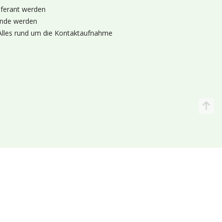
eferant werden
nde werden
Alles rund um die Kontaktaufnahme
Katalog
Wir liefern
lande (Holland 🌷)