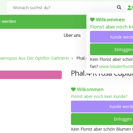
Search
Wilkommen
 werden
Florist aber noch 
Über uns
Kontakt
Arbeiten bei
Kunde werd
Einloggen
aenopsis Aus Der Optiflor-Gärtnerei
Phal.4-R rosa Cupido Exclusi
Kein Florist aber sch
fan?
www.lokalerfloris
Phal.4-R rosa Cupid
Wilkommen
Florist aber noch kein Kunde?
Kunde werd
Einloggen
Kein Florist aber schön Blumen 