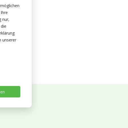
rmöglichen
 Ihre
g nur,
 die
rklärung
n unserer
sen