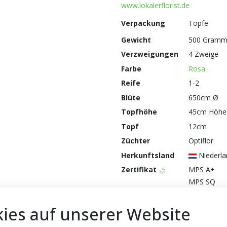
www.lokalerflorist.de
Verpackung
Töpfe
Gewicht
500 Gram
Verzweigungen
4 Zweige
Farbe
Rosa
Reife
1-2
Blüte
650cm Ø
Topfhöhe
45cm Höhe
Topf
12cm
Züchter
Optiflor
Herkunftsland
Niederla
Zertifikat
MPS A+
MPS SQ
MPS GAP
ies auf unserer Website