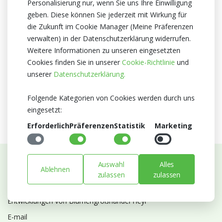
Personalisierung nur, wenn Sie uns Ihre Einwilligung
Herkunftsland
geben. Diese können Sie jederzeit mit Wirkung für
Niederlande
die Zukunft im Cookie Manager (Meine Präferenzen
verwalten) in der Datenschutzerklärung widerrufen.
Zertifikat
Weitere Informationen zu unseren eingesetzten
MPS A+
Cookies finden Sie in unserer
Cookie-Richtlinie
und
MPS SQ
unserer
Datenschutzerklärung.
MPS GAP
Valentinstag
Muttertag
Folgende Kategorien von Cookies werden durch uns
eingesetzt:
Erforderlich
Präferenzen
Statistik
Marketing
Auswahl
Alles
Ablehnen
Abonnieren Sie unseren Newsletter
zulassen
zulassen
Bleiben Sie auf dem Laufenden mit Neuigkeiten und
Entwicklungen von Blumengroßhandel Heyl
E-mail