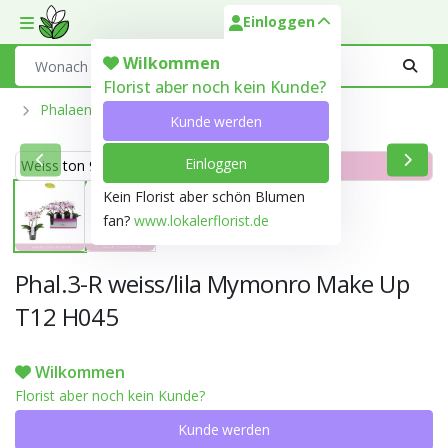
Einloggen
Toggle mobile menu
Search
Wilkommen
Florist aber noch kein Kunde?
Phalaenopsis Aus Der Optiflor-Gärtnerei
Kunde werden
Einloggen
Weiss ton 999D
Lila ton 75C
Kein Florist aber schön Blumen
fan?
www.lokalerflorist.de
Phal.3-R weiss/lila Mymonro Make Up
T12 H045
Wilkommen
Florist aber noch kein Kunde?
Kunde werden