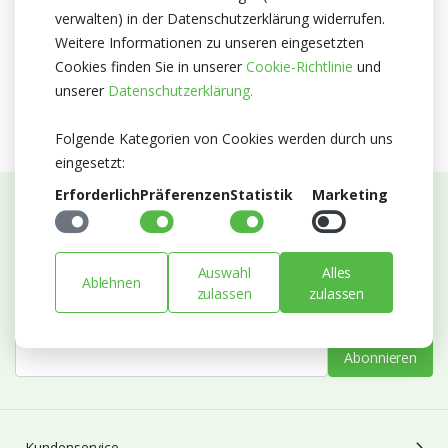
verwalten) in der Datenschutzerklärung widerrufen.
MPS A+
Weitere Informationen zu unseren eingesetzten
MPS SQ
Cookies finden Sie in unserer
Cookie-Richtlinie
und
MPS GAP
unserer
Datenschutzerklärung.
Folgende Kategorien von Cookies werden durch uns
eingesetzt:
Erforderlich
Präferenzen
Statistik
Marketing
Abonnieren Sie unseren Newsletter
Bleiben Sie auf dem Laufenden mit Neuigkeiten und
Auswahl
Alles
Ablehnen
Entwicklungen von Blumengroßhandel Heyl
zulassen
zulassen
E-mail
Abonnieren
Kundenservice