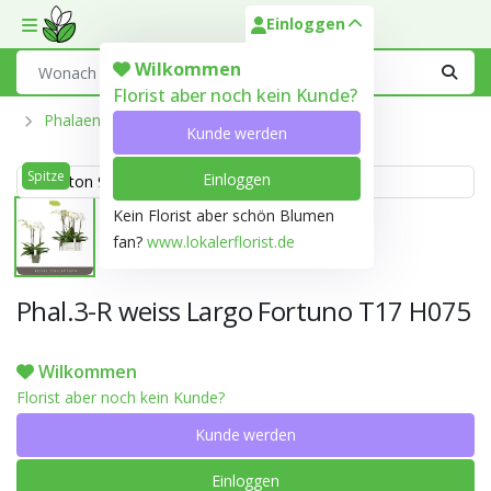
Einloggen
Toggle mobile menu
Search
Wilkommen
Florist aber noch kein Kunde?
Phalaenopsis Aus Der Optiflor-Gärtnerei
Kunde werden
Spitze
Einloggen
Weiss ton 999D
Kein Florist aber schön Blumen
fan?
www.lokalerflorist.de
Phal.3-R weiss Largo Fortuno T17 H075
Wilkommen
Florist aber noch kein Kunde?
Kunde werden
Einloggen