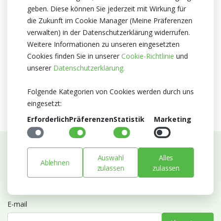
geben. Diese können Sie jederzeit mit Wirkung für
Herkunftsland
die Zukunft im Cookie Manager (Meine Präferenzen
Niederlande
verwalten) in der Datenschutzerklärung widerrufen.
Zertifikat
Weitere Informationen zu unseren eingesetzten
MPS A+
Cookies finden Sie in unserer
Cookie-Richtlinie
und
MPS SQ
unserer
Datenschutzerklärung.
MPS GAP
Folgende Kategorien von Cookies werden durch uns
eingesetzt:
Erforderlich
Präferenzen
Statistik
Marketing
Auswahl
Alles
Abonnieren Sie unseren Newsletter
Ablehnen
zulassen
zulassen
Bleiben Sie auf dem Laufenden mit Neuigkeiten und
Entwicklungen von Blumengroßhandel Heyl
E-mail