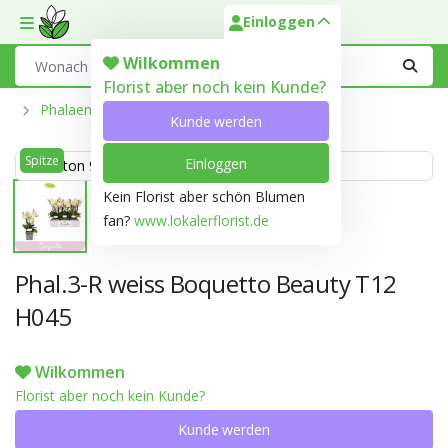
Einloggen
Toggle mobile menu
Search
Wilkommen
Florist aber noch kein Kunde?
Phalaenopsis Aus Der Optiflor-Gärtnerei
Kunde werden
Spitze
Einloggen
Weiss ton 999D
Kein Florist aber schön Blumen
fan?
www.lokalerflorist.de
Phal.3-R weiss Boquetto Beauty T12
H045
Wilkommen
Florist aber noch kein Kunde?
Kunde werden