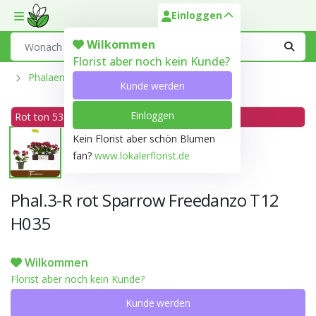
Einloggen
Toggle mobile menu
Search
Wilkommen
Florist aber noch kein Kunde?
Phalaenopsis Aus Der Optiflor-Gärtnerei
Kunde werden
Einloggen
Rot ton 53C
Kein Florist aber schön Blumen
fan?
www.lokalerflorist.de
Phal.3-R rot Sparrow Freedanzo T12
H035
Wilkommen
Florist aber noch kein Kunde?
Kunde werden