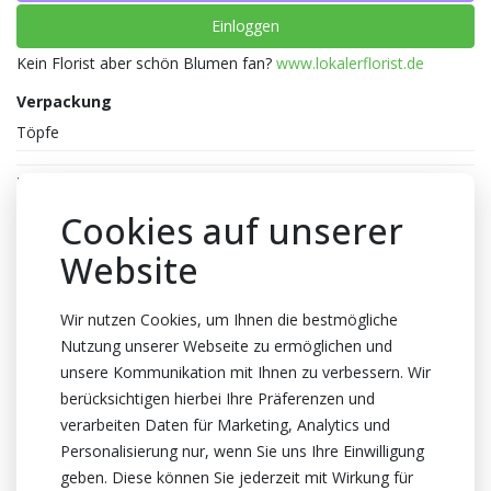
Einloggen
Kein Florist aber schön Blumen fan?
www.lokalerflorist.de
Verpackung
Töpfe
Farbe
Rosa
,
Apricot
Cookies auf unserer
Topfhöhe
Website
45cm Höhe
Topf
Wir nutzen Cookies, um Ihnen die bestmögliche
Nutzung unserer Webseite zu ermöglichen und
12cm
unsere Kommunikation mit Ihnen zu verbessern. Wir
Züchter
berücksichtigen hierbei Ihre Präferenzen und
Optiflor
verarbeiten Daten für Marketing, Analytics und
Herkunftsland
Personalisierung nur, wenn Sie uns Ihre Einwilligung
geben. Diese können Sie jederzeit mit Wirkung für
Niederlande