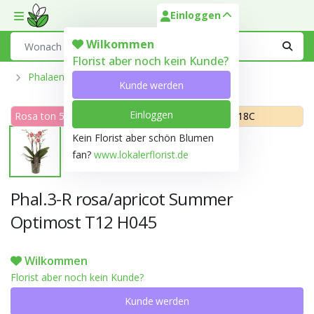
Einloggen
Toggle mobile menu
Search
Wilkommen
Florist aber noch kein Kunde?
Phalaenopsis Aus Der Optiflor-Gärtnerei
Kunde werden
Einloggen
Rosa ton 55B
Gelb ton Apricot 18C
Kein Florist aber schön Blumen
fan?
www.lokalerflorist.de
Phal.3-R rosa/apricot Summer
Optimost T12 H045
Wilkommen
Florist aber noch kein Kunde?
Kunde werden