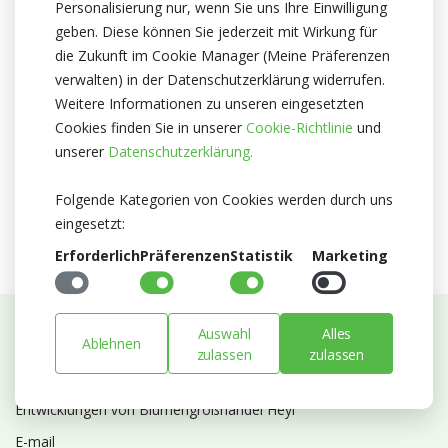
Personalisierung nur, wenn Sie uns Ihre Einwilligung
Optiflor
geben. Diese können Sie jederzeit mit Wirkung für
Herkunftsland
die Zukunft im Cookie Manager (Meine Präferenzen
verwalten) in der Datenschutzerklärung widerrufen.
Niederlande
Weitere Informationen zu unseren eingesetzten
Zertifikat
Cookies finden Sie in unserer
Cookie-Richtlinie
und
MPS A+
unserer
Datenschutzerklärung.
MPS SQ
MPS GAP
Folgende Kategorien von Cookies werden durch uns
eingesetzt:
Erforderlich
Präferenzen
Statistik
Marketing
Auswahl
Alles
Ablehnen
Abonnieren Sie unseren Newsletter
zulassen
zulassen
Bleiben Sie auf dem Laufenden mit Neuigkeiten und
Entwicklungen von Blumengroßhandel Heyl
E-mail