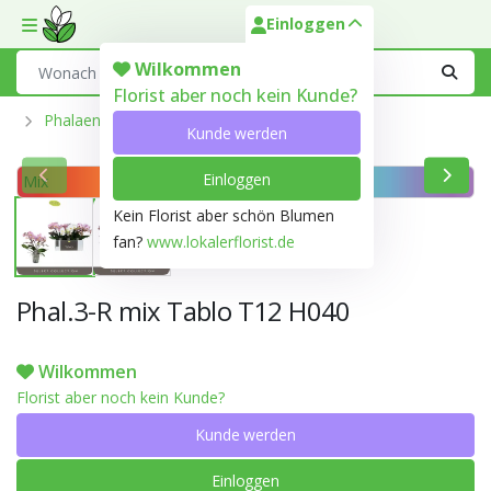
Einloggen
Toggle mobile menu
Search
Wilkommen
Florist aber noch kein Kunde?
Phalaenopsis Aus Der Optiflor-Gärtnerei
Kunde werden
Einloggen
Mix
Kein Florist aber schön Blumen
fan?
www.lokalerflorist.de
Phal.3-R mix Tablo T12 H040
Wilkommen
Florist aber noch kein Kunde?
Kunde werden
Einloggen