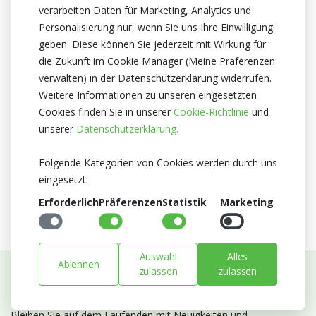
verarbeiten Daten für Marketing, Analytics und
12cm
Personalisierung nur, wenn Sie uns Ihre Einwilligung
Züchter
geben. Diese können Sie jederzeit mit Wirkung für
Optiflor
die Zukunft im Cookie Manager (Meine Präferenzen
verwalten) in der Datenschutzerklärung widerrufen.
Herkunftsland
Weitere Informationen zu unseren eingesetzten
Niederlande
Cookies finden Sie in unserer
Cookie-Richtlinie
und
Zertifikat
unserer
Datenschutzerklärung.
MPS A+
MPS SQ
Folgende Kategorien von Cookies werden durch uns
MPS GAP
eingesetzt:
Erforderlich
Präferenzen
Statistik
Marketing
Auswahl
Alles
Ablehnen
zulassen
zulassen
Abonnieren Sie unseren Newsletter
Bleiben Sie auf dem Laufenden mit Neuigkeiten und