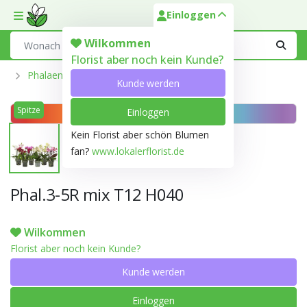
Einloggen
Toggle mobile menu
Search
Wilkommen
Florist aber noch kein Kunde?
Phalaenopsis Aus Der Optiflor-Gärtnerei
Kunde werden
Spitze
Einloggen
Mix
Kein Florist aber schön Blumen
fan?
www.lokalerflorist.de
Phal.3-5R mix T12 H040
Wilkommen
Florist aber noch kein Kunde?
Kunde werden
Einloggen