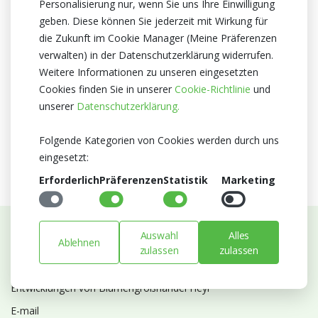
Personalisierung nur, wenn Sie uns Ihre Einwilligung
Herkunftsland
geben. Diese können Sie jederzeit mit Wirkung für
Niederlande
die Zukunft im Cookie Manager (Meine Präferenzen
verwalten) in der Datenschutzerklärung widerrufen.
Zertifikat
Weitere Informationen zu unseren eingesetzten
MPS A+
Cookies finden Sie in unserer
Cookie-Richtlinie
und
MPS SQ
unserer
Datenschutzerklärung.
MPS GAP
Valentinstag
Muttertag
Folgende Kategorien von Cookies werden durch uns
eingesetzt:
Erforderlich
Präferenzen
Statistik
Marketing
Auswahl
Alles
Ablehnen
Abonnieren Sie unseren Newsletter
zulassen
zulassen
Bleiben Sie auf dem Laufenden mit Neuigkeiten und
Entwicklungen von Blumengroßhandel Heyl
E-mail