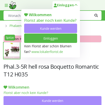
Einloggen
Toggle mobile menu
Search
Wilkommen
Florist aber noch kein Kunde?
Phalaenopsis Aus Der Optiflor-Gärtnerei
Kunde werden
Spitze
Einloggen
Rosa ton Hell rosa 65B
Kein Florist aber schön Blumen
fan?
www.lokalerflorist.de
Phal.3-5R hell rosa Boquetto Romantic
T12 H035
Wilkommen
Florist aber noch kein Kunde?
Kunde werden