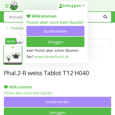
Einloggen
Toggle mobile menu
Search
Wilkommen
Florist aber noch kein Kunde?
Phalaenopsis Aus Der Optiflor-Gärtnerei
Kunde werden
Spitze
Einloggen
Weiss ton 999D
Kein Florist aber schön Blumen
fan?
www.lokalerflorist.de
Phal.2-R weiss Tablot T12 H040
Wilkommen
Florist aber noch kein Kunde?
Kunde werden
Einloggen