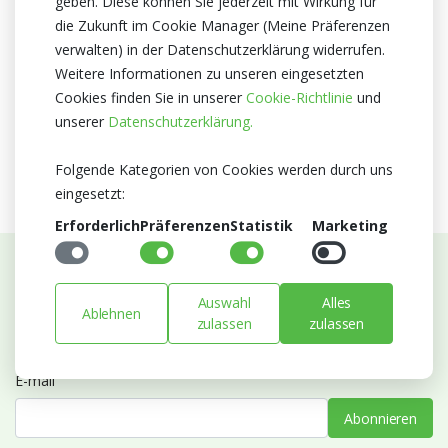
geben. Diese können Sie jederzeit mit Wirkung für
Niederlande
die Zukunft im Cookie Manager (Meine Präferenzen
verwalten) in der Datenschutzerklärung widerrufen.
Zertifikat
Weitere Informationen zu unseren eingesetzten
MPS A+
Cookies finden Sie in unserer
Cookie-Richtlinie
und
MPS SQ
unserer
Datenschutzerklärung.
MPS GAP
Folgende Kategorien von Cookies werden durch uns
eingesetzt:
Erforderlich
Präferenzen
Statistik
Marketing
Abonnieren Sie unseren Newsletter
Auswahl
Alles
Ablehnen
zulassen
zulassen
Bleiben Sie auf dem Laufenden mit Neuigkeiten und
Entwicklungen von Blumengroßhandel Heyl
E-mail
Abonnieren