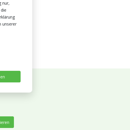
g nur,
 die
rklärung
n unserer
sen
ieren