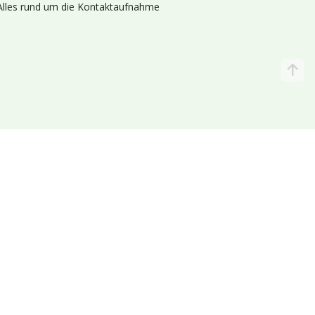
Alles rund um die Kontaktaufnahme
Katalog
Wir liefern
lande (Holland 🌷)