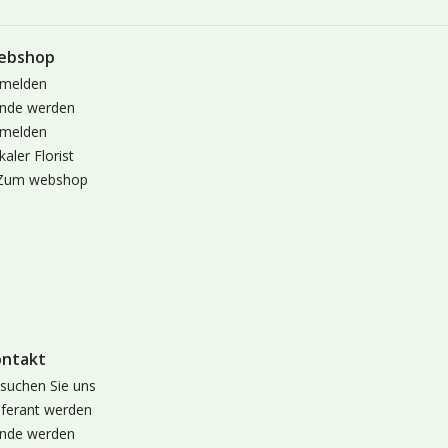
ebshop
melden
nde werden
melden
kaler Florist
Zum webshop
ontakt
suchen Sie uns
eferant werden
nde werden