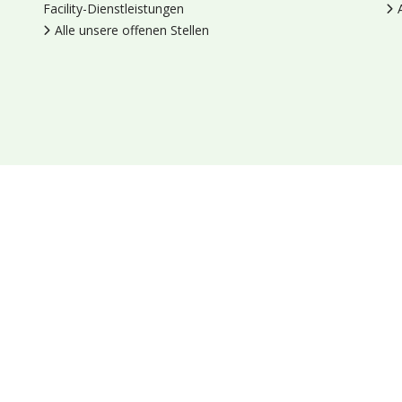
Facility-Dienstleistungen
Alle unsere offenen Stellen
en
Cookies
Datenschutz
Allgemeine Geschäftsbedingungen
Blumengroßhandel Heyl
Venus 375,
2675 LP Honselersdijk,
Nieder
Socials