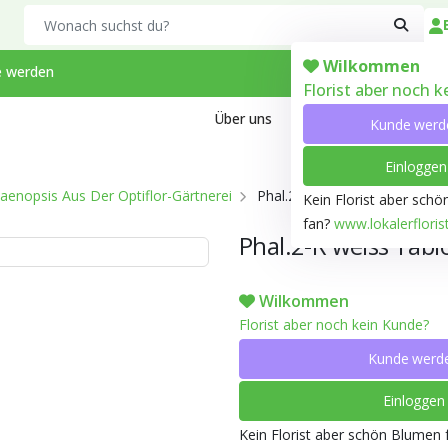
Search
Wilkommen
 werden
Florist aber noch 
Über uns
Kontakt
Arbeiten bei
Kunde werd
Einloggen
aenopsis Aus Der Optiflor-Gärtnerei
Phal.2-R weiss Tablo T12 H0
Kein Florist aber sch
fan?
www.lokalerfloris
Phal.2-R weiss Tab
Wilkommen
Florist aber noch kein Kunde?
Kunde werd
Einloggen
Kein Florist aber schön Blumen 