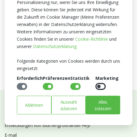
Personalisierung nur, wenn Sie uns Ihre Einwilligung
Optiflor
geben. Diese können Sie jederzeit mit Wirkung für
Herkunftsland
die Zukunft im Cookie Manager (Meine Präferenzen
verwalten) in der Datenschutzerklärung widerrufen.
Niederlande
Weitere Informationen zu unseren eingesetzten
Zertifikat
Cookies finden Sie in unserer
Cookie-Richtlinie
und
MPS A+
unserer
Datenschutzerklärung.
MPS SQ
MPS GAP
Folgende Kategorien von Cookies werden durch uns
eingesetzt:
Erforderlich
Präferenzen
Statistik
Marketing
Auswahl
Alles
Ablehnen
Abonnieren Sie unseren Newsletter
zulassen
zulassen
Bleiben Sie auf dem Laufenden mit Neuigkeiten und
Entwicklungen von Blumengroßhandel Heyl
E-mail