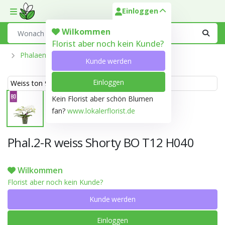
Einloggen
Toggle mobile menu
Search
Wilkommen
Florist aber noch kein Kunde?
Phalaenopsis Aus Der Optiflor-Gärtnerei
Kunde werden
Einloggen
Weiss ton 999D
Kein Florist aber schön Blumen
fan?
www.lokalerflorist.de
Phal.2-R weiss Shorty BO T12 H040
Wilkommen
Florist aber noch kein Kunde?
Kunde werden
Einloggen