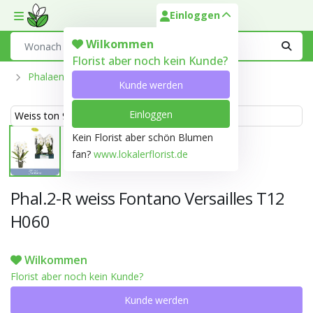
Einloggen
Toggle mobile menu
Search
Wilkommen
Florist aber noch kein Kunde?
Phalaenopsis Aus Der Optiflor-Gärtnerei
Kunde werden
Einloggen
Weiss ton 999D
Kein Florist aber schön Blumen
fan?
www.lokalerflorist.de
Phal.2-R weiss Fontano Versailles T12
H060
Wilkommen
Florist aber noch kein Kunde?
Kunde werden