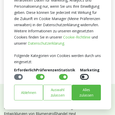
verarbeiten Daten für Marketing, Analytics und
Züchter
Personalisierung nur, wenn Sie uns Ihre Einwilligung
geben. Diese können Sie jederzeit mit Wirkung für
Optiflor
die Zukunft im Cookie Manager (Meine Präferenzen
Herkunftsland
verwalten) in der Datenschutzerklärung widerrufen.
Niederlande
Weitere Informationen zu unseren eingesetzten
Cookies finden Sie in unserer
Cookie-Richtlinie
und
Zertifikat
unserer
Datenschutzerklärung.
MPS A+
MPS SQ
Folgende Kategorien von Cookies werden durch uns
MPS GAP
eingesetzt:
Erforderlich
Präferenzen
Statistik
Marketing
Auswahl
Alles
Ablehnen
zulassen
zulassen
Abonnieren Sie unseren Newsletter
Bleiben Sie auf dem Laufenden mit Neuigkeiten und
Entwicklungen von Blumengroßhandel Heyl