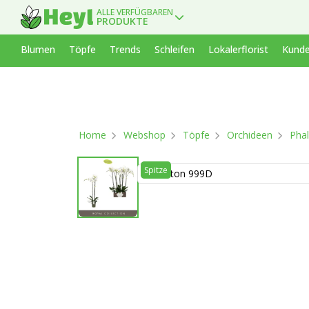
ALLE VERFÜGBAREN
PRODUKTE
Blumen
Töpfe
Trends
Schleifen
Lokalerflorist
Kunde
Home
Webshop
Töpfe
Orchideen
Phal
Spitze
Weiss ton 999D