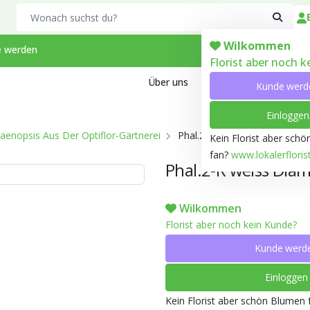
Search
Wilkommen
 werden
Florist aber noch 
Über uns
Kontakt
Arbeiten bei
Kunde werd
Einloggen
aenopsis Aus Der Optiflor-Gärtnerei
Phal.2-R weiss Diamond T15
Kein Florist aber sch
fan?
www.lokalerfloris
Phal.2-R weiss Di
Wilkommen
Florist aber noch kein Kunde?
Kunde werd
Einloggen
Kein Florist aber schön Blumen 