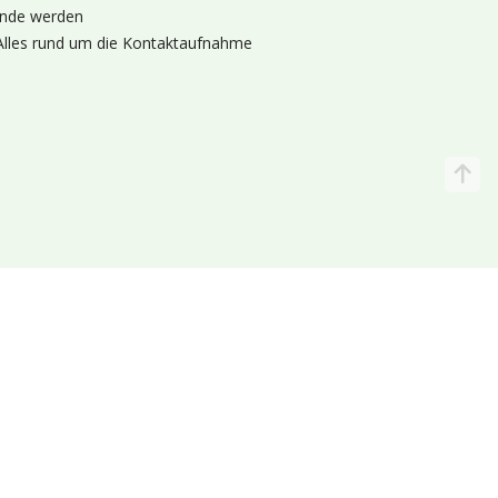
nde werden
Alles rund um die Kontaktaufnahme
Katalog
Wir liefern
lande (Holland 🌷)