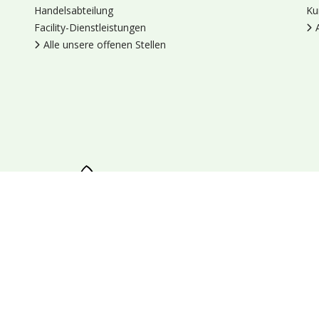
Handelsabteilung
Ku
Facility-Dienstleistungen
Alle unsere offenen Stellen
en
Cookies
Datenschutz
Allgemeine Geschäftsbedingungen
Blumengroßhandel Heyl
Venus 375,
2675 LP Honselersdijk,
Nieder