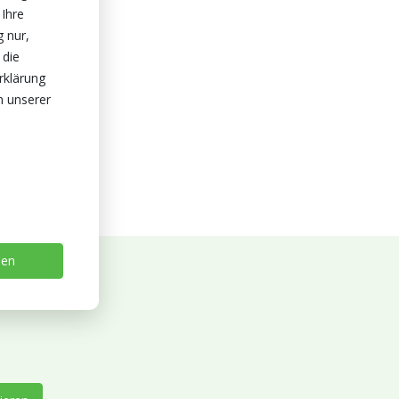
 Ihre
g nur,
 die
rklärung
n unserer
sen