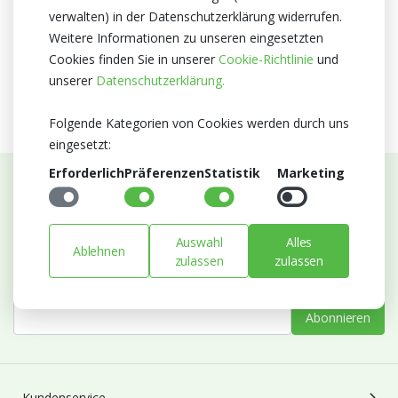
verwalten) in der Datenschutzerklärung widerrufen.
MPS A+
Weitere Informationen zu unseren eingesetzten
MPS SQ
Cookies finden Sie in unserer
Cookie-Richtlinie
und
MPS GAP
unserer
Datenschutzerklärung.
Folgende Kategorien von Cookies werden durch uns
eingesetzt:
Erforderlich
Präferenzen
Statistik
Marketing
Abonnieren Sie unseren Newsletter
Bleiben Sie auf dem Laufenden mit Neuigkeiten und
Auswahl
Alles
Ablehnen
Entwicklungen von Blumengroßhandel Heyl
zulassen
zulassen
E-mail
Abonnieren
Kundenservice