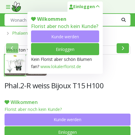
Einloggen
Toggle mobile menu
Search
Wilkommen
Florist aber noch kein Kunde?
Phalaenopsis Aus Der Optiflor-Gärtnerei
Kunde werden
Einloggen
Weiss ton 999D
Kein Florist aber schön Blumen
fan?
www.lokalerflorist.de
Phal.2-R weiss Bijoux T15 H100
Wilkommen
Florist aber noch kein Kunde?
Kunde werden
Einloggen