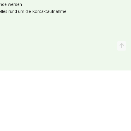
nde werden
Alles rund um die Kontaktaufnahme
Katalog
Wir liefern
lande (Holland 🌷)