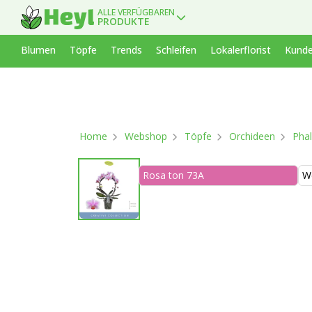
ALLE VERFÜGBAREN
PRODUKTE
Blumen
Töpfe
Trends
Schleifen
Lokalerflorist
Kunde
Home
Webshop
Töpfe
Orchideen
Phal
Rosa ton 73A
W