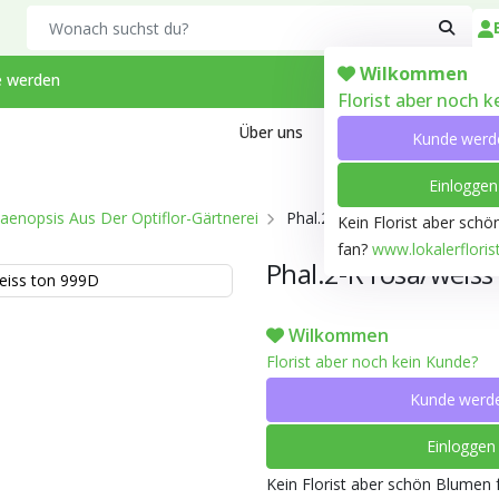
Search
Wilkommen
 werden
Florist aber noch 
Über uns
Kontakt
Arbeiten bei
Kunde werd
Einloggen
aenopsis Aus Der Optiflor-Gärtnerei
Phal.2-R rosa/weiss Mirror A
Kein Florist aber sch
fan?
www.lokalerfloris
Phal.2-R rosa/weis
eiss ton 999D
Wilkommen
Florist aber noch kein Kunde?
Kunde werd
Einloggen
Kein Florist aber schön Blumen 