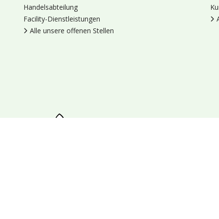
Handelsabteilung
Ku
Facility-Dienstleistungen
Alle unsere offenen Stellen
en
Cookies
Datenschutz
Allgemeine Geschäftsbedingungen
Blumengroßhandel Heyl
Venus 375,
2675 LP Honselersdijk,
Nieder