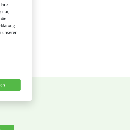
 Ihre
g nur,
 die
rklärung
n unserer
sen