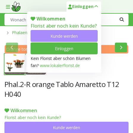
Einloggen
Toggle mobile menu
Search
Wilkommen
Florist aber noch kein Kunde?
Phalaenopsis Aus Der Optiflor-Gärtnerei
Kunde werden
Einloggen
Orange ton 29A
Kein Florist aber schön Blumen
fan?
www.lokalerflorist.de
Phal.2-R orange Tablo Amaretto T12
H040
Wilkommen
Florist aber noch kein Kunde?
Kunde werden