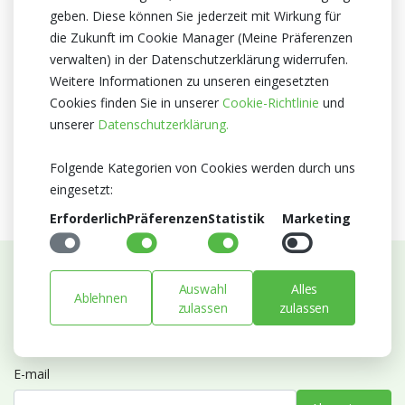
geben. Diese können Sie jederzeit mit Wirkung für
Herkunftsland
die Zukunft im Cookie Manager (Meine Präferenzen
Niederlande
verwalten) in der Datenschutzerklärung widerrufen.
Zertifikat
Weitere Informationen zu unseren eingesetzten
MPS A+
Cookies finden Sie in unserer
Cookie-Richtlinie
und
MPS SQ
unserer
Datenschutzerklärung.
MPS GAP
Folgende Kategorien von Cookies werden durch uns
eingesetzt:
Erforderlich
Präferenzen
Statistik
Marketing
Auswahl
Alles
Abonnieren Sie unseren Newsletter
Ablehnen
zulassen
zulassen
Bleiben Sie auf dem Laufenden mit Neuigkeiten und
Entwicklungen von Blumengroßhandel Heyl
E-mail