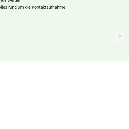
nde werden
Alles rund um die Kontaktaufnahme
Katalog
Wir liefern
lande (Holland 🌷)