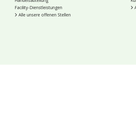
Handelsabteilung
Ku
Facility-Dienstleistungen
Alle unsere offenen Stellen
en
Cookies
Datenschutz
Allgemeine Geschäftsbedingungen
Blumengroßhandel Heyl
Venus 375,
2675 LP Honselersdijk,
Nieder
Socials