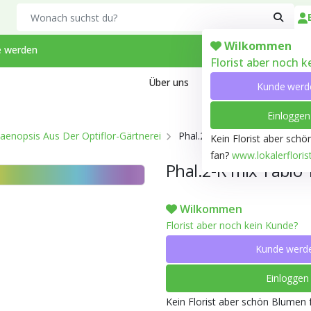
Search
Wilkommen
 werden
Florist aber noch 
Über uns
Kontakt
Arbeiten bei
Kunde werd
Einloggen
aenopsis Aus Der Optiflor-Gärtnerei
Phal.2-R mix Tablo T12 H040
Kein Florist aber sch
fan?
www.lokalerfloris
Phal.2-R mix Tablo
Wilkommen
Florist aber noch kein Kunde?
Kunde werd
Einloggen
Kein Florist aber schön Blumen 