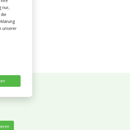
 Ihre
g nur,
 die
rklärung
n unserer
sen
ieren