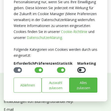
Personalisierung nur, wenn Sie uns Ihre Einwilligung
Optiflor
geben. Diese können Sie jederzeit mit Wirkung für
Herkunftsland
die Zukunft im Cookie Manager (Meine Präferenzen
verwalten) in der Datenschutzerklärung widerrufen.
Niederlande
Weitere Informationen zu unseren eingesetzten
Zertifikat
Cookies finden Sie in unserer
Cookie-Richtlinie
und
MPS A+
unserer
Datenschutzerklärung.
MPS SQ
MPS GAP
Folgende Kategorien von Cookies werden durch uns
eingesetzt:
Erforderlich
Präferenzen
Statistik
Marketing
Auswahl
Alles
Ablehnen
Abonnieren Sie unseren Newsletter
zulassen
zulassen
Bleiben Sie auf dem Laufenden mit Neuigkeiten und
Entwicklungen von Blumengroßhandel Heyl
E-mail