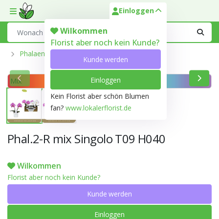
Einloggen
Toggle mobile menu
Search
Wilkommen
Florist aber noch kein Kunde?
Phalaenopsis Aus Der Optiflor-Gärtnerei
Kunde werden
Einloggen
Mix
Kein Florist aber schön Blumen
fan?
www.lokalerflorist.de
Phal.2-R mix Singolo T09 H040
Wilkommen
Florist aber noch kein Kunde?
Kunde werden
Einloggen