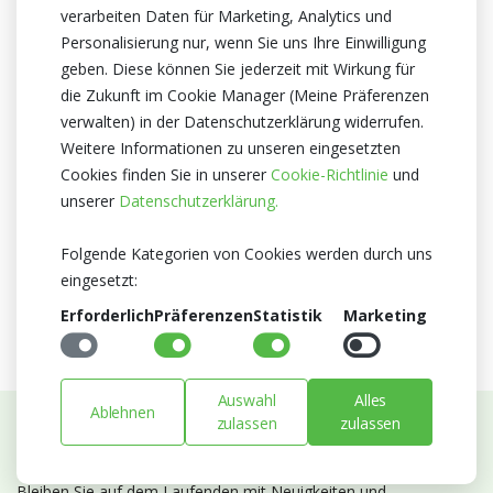
verarbeiten Daten für Marketing, Analytics und
12cm
Personalisierung nur, wenn Sie uns Ihre Einwilligung
Züchter
geben. Diese können Sie jederzeit mit Wirkung für
Optiflor
die Zukunft im Cookie Manager (Meine Präferenzen
verwalten) in der Datenschutzerklärung widerrufen.
Herkunftsland
Weitere Informationen zu unseren eingesetzten
Niederlande
Cookies finden Sie in unserer
Cookie-Richtlinie
und
Zertifikat
unserer
Datenschutzerklärung.
MPS A+
MPS SQ
Folgende Kategorien von Cookies werden durch uns
MPS GAP
eingesetzt:
Erforderlich
Präferenzen
Statistik
Marketing
Auswahl
Alles
Ablehnen
zulassen
zulassen
Abonnieren Sie unseren Newsletter
Bleiben Sie auf dem Laufenden mit Neuigkeiten und